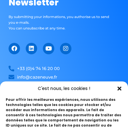
Newsletter
By submitting your informations, you authorise us to send
you e-mails.
You can unsubscribe at any time.
Facebook
Linkedin
Youtube
Instagram
+33 (0)4 74 16 20 00
info@cazeneuve.fr
48A Avenue Denis Crapon, Z.I de l'Abbaye,
C'est nous, les cookies !
38780 Pont-Evêque, France.
Pour offrir les meilleures expériences, nous utilisons des
Your e-mail address:
technologies telles que les cookies pour stocker et/ou
accéder aux informations des appareils. Le fait de
consentir à ces technologies nous permettra de traiter des
données telles que le comportement de navigation ou les
ID uniques sur ce site. Le fait de ne pas consentir ou de