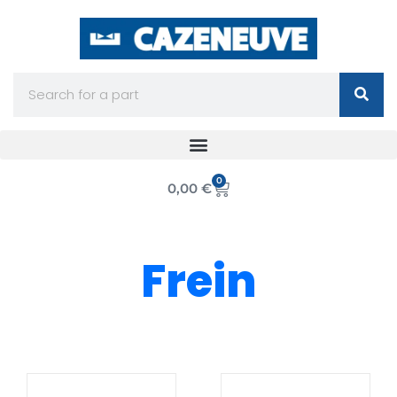
Aller
au
contenu
Search
0
Cart
0,00
€
Frein