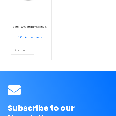
SPRING WASHER D14/28 FORM A
4,00
€
excl. taxes
Add to cart
Subscribe to our