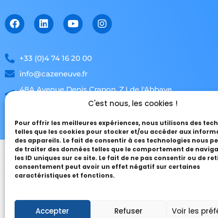
Facebook
Linkedin
Youtube
Instagram
+33 (0)4 74 16 20 00
info@cazeneuve.fr
48A Avenue Denis Crapon, Z.I de l'Abbaye,
38780 Pont-Evêque, France.
C'est nous, les cookies !
Pour offrir les meilleures expériences, nous utilisons des tec
telles que les cookies pour stocker et/ou accéder aux inform
des appareils. Le fait de consentir à ces technologies nous 
de traiter des données telles que le comportement de navig
les ID uniques sur ce site. Le fait de ne pas consentir ou de ret
consentement peut avoir un effet négatif sur certaines
caractéristiques et fonctions.
Accueil
Boutique
Contact
Site 
Accepter
Refuser
Voir les pré