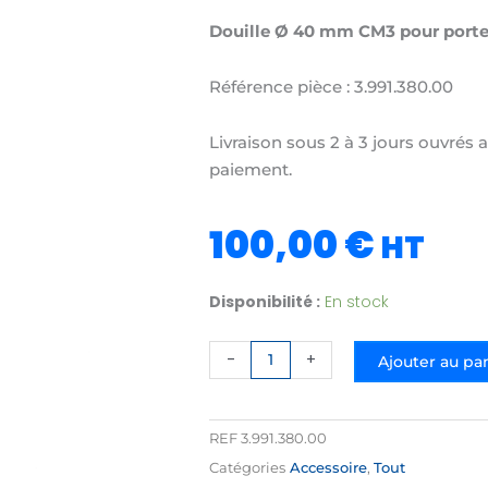
Douille Ø 40 mm CM3 pour porte
Référence pièce : 3.991.380.00
Livraison sous 2 à 3 jours ouvrés 
paiement.
100,00
€
HT
quantité
Disponibilité :
En stock
de
Douille
-
+
Ajouter au pa
Ø
40
mm
REF
3.991.380.00
CM3
Catégories
Accessoire
,
Tout