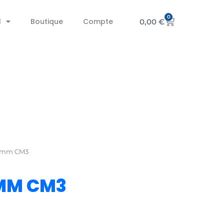
0
Panier
l
Boutique
Compte
0,00
€
0 mm CM3
 MM CM3