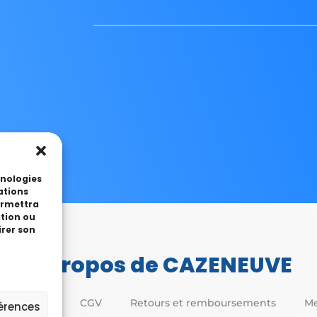
hnologies
ations
permettra
ation ou
irer son
A propos de CAZENEUVE
CAZENEUVE
CGV
Retours et remboursements
Me
férences